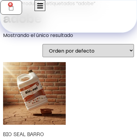
Inicio
/ Productos etiquetados “adobe”
0
OBRAS PROTEGIDAS
ENCUENTRA TÚ TIENDA
VENDER NANOPROTECTO
adobe
Mostrando el único resultado
BIO SEAL BARRO