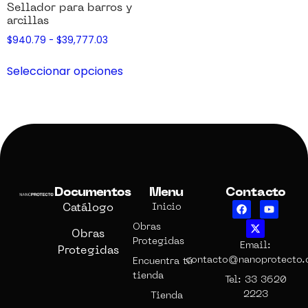
Sellador para barros y
arcillas
$
940.79
-
$
39,777.03
Seleccionar opciones
Documentos
Menu
Contacto
Catálogo
Inicio
Obras
Obras
Protegidas
Email:
Protegidas
contacto@nanoprotecto
Encuentra tú
tienda
Tel: 33 3620
2223
Tienda