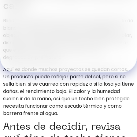
calor
Blindar térmicamente un techo no es solo “pintarlo de
blanco” ni aplicar cualquier impermeabilizante. El
objetivo real es frenar la absorción de radiación solar,
disminuir la transferencia de calor al interior y evitar
que el sistema falle por humedad, fisuras o
degradación prematura.
Aquí es donde muchos proyectos se quedan cortos.
Un producto puede reflejar parte del sol, pero si no
sella bien, si se cuarrea con rapidez o si la losa ya tiene
daños, el rendimiento baja. El calor y la humedad
suelen ir de la mano, así que un techo bien protegido
necesita funcionar como escudo térmico y como
barrera frente al agua.
Antes de decidir, revisa