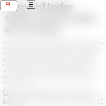
0
Cómo blindar
techo contra calor
sin errores
A mediodía, el techo recibe el golpe más duro del sol y
lo paga toda la vivienda. La planta alta se recalienta,
el aire acondicionado trabaja de más y la sensación
térmica se queda horas dentro. Si estás buscando
cómo blindar techo contra calor, no necesitas un
parche rápido, sino una estrategia que reduzca
ganancia térmica, proteja la superficie y aguante el
paso del tiempo.
Qué significa realmente
blindar un techo contra el