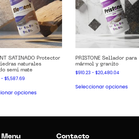
NT SATINADO Protector
PRISTONE Sellador para
iedras naturales
mármol y granito
do semi mate
$
910.23
-
$
20,480.04
-
$
5,587.69
Seleccionar opciones
ionar opciones
Menu
Contacto