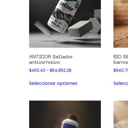
ANTICOR Sellador
BIO S
anticorrosivo
barros
$
450.40
-
$
64,862.28
$
940.7
Seleccionar opciones
Selecc