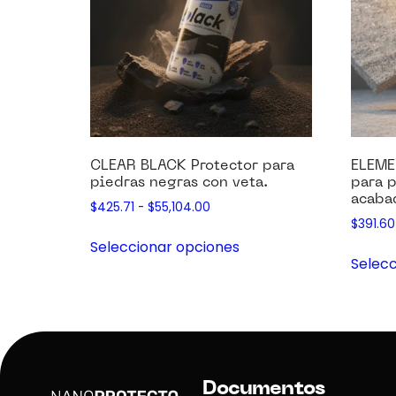
CLEAR BLACK Protector para
ELEME
piedras negras con veta.
para p
acaba
$
425.71
-
$
55,104.00
$
391.60
Seleccionar opciones
Selecc
Documentos