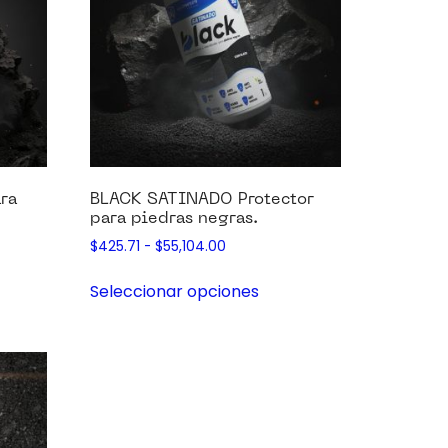
ra
BLACK SATINADO Protector
para piedras negras.
$
425.71
-
$
55,104.00
Seleccionar opciones