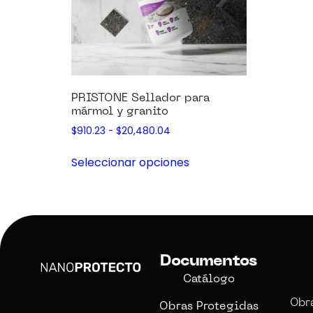
PRISTONE Sellador para
mármol y granito
$
910.23
-
$
20,480.04
Seleccionar opciones
Documentos
Catálogo
Obr
Obras Protegidas