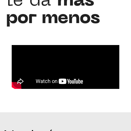
te da
más
por menos