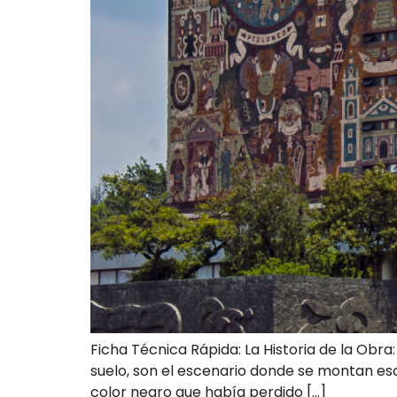
Ficha Técnica Rápida: La Historia de la Obra
suelo, son el escenario donde se montan esc
color negro que había perdido […]