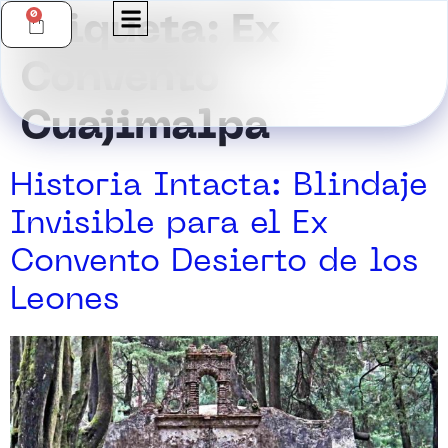
0
Etiqueta:
Ex
Convento
Cuajimalpa
Historia Intacta: Blindaje
Invisible para el Ex
Convento Desierto de los
Leones