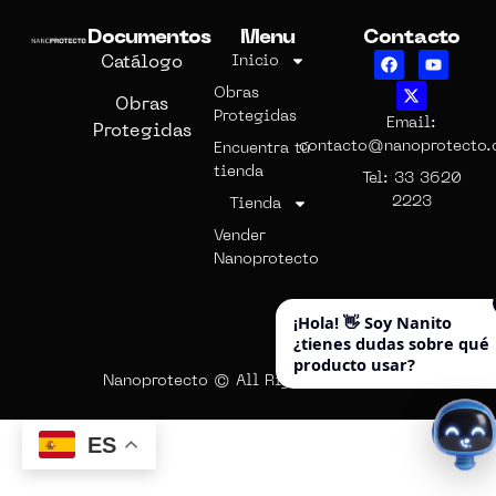
Documentos
Menu
Contacto
Catálogo
Inicio
Obras
Obras
Protegidas
Email:
Protegidas
contacto@nanoprotecto
Encuentra tú
tienda
Tel: 33 3620
2223
Tienda
Vender
Nanoprotecto
¡Hola! 👋 Soy Nanito
¿tienes dudas sobre qué
producto usar?
Nanoprotecto © All Rights Reserved.
ES