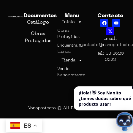
Documentos
Menu
Contacto
Catálogo
Inicio
Obras
Obras
Protegidas
Email:
Protegidas
contacto@nanoprotecto
Encuentra tú
tienda
Tel: 33 3620
2223
Tienda
Vender
Nanoprotecto
¡Hola! 👋 Soy Nanito
¿tienes dudas sobre qué
producto usar?
Nanoprotecto © All Rights Reserved.
ES