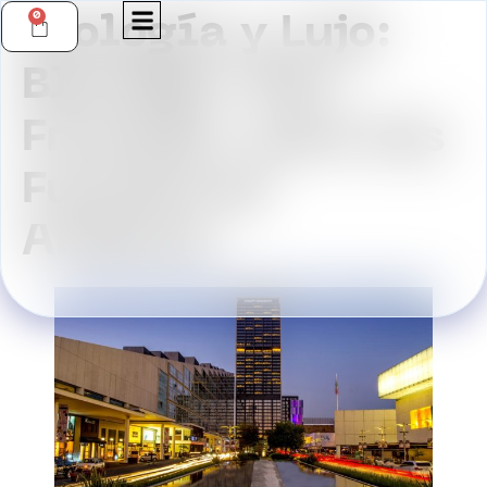
0
Ecología y Lujo:
Blindaje “Pet-
Friendly” para las
Fuentes de
Andares