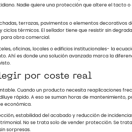
idiano. Nadie quiere una protección que altere el tacto o
fachadas, terrazas, pavimentos o elementos decorativos 
 ciclos térmicos. El sellador tiene que resistir sin degra
i para obra comercial.
es, oficinas, locales o edificios institucionales- la ecua
to. Ahí es donde una solución avanzada marca la diferenci
isto.
legir por coste real
entable. Cuando un producto necesita reaplicaciones frec
diluye rápido. A eso se suman horas de mantenimiento, po
te económica.
ción, estabilidad del acabado y reducción de incidencias.
monial. No se trata solo de vender protección. Se trata 
sin sorpresas.