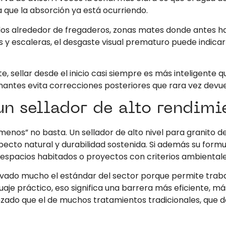
a que la absorción ya está ocurriendo.
os alrededor de fregaderos, zonas mates donde antes h
los y escaleras, el desgaste visual prematuro puede indica
e, sellar desde el inicio casi siempre es más inteligente
antes evita correcciones posteriores que rara vez devuel
un sellador de alto rendimi
menos” no basta. Un sellador de alto nivel para granito d
pecto natural y durabilidad sostenida. Si además su form
en espacios habitados o proyectos con criterios ambiental
vado mucho el estándar del sector porque permite traba
guaje práctico, eso significa una barrera más eficiente, 
nzado que el de muchos tratamientos tradicionales, que