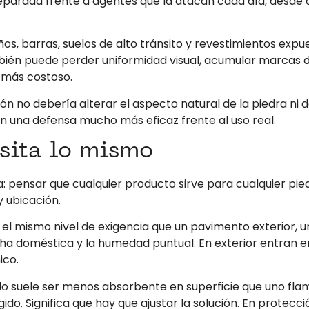
eparada frente a agentes que la atacan cada día, desde a
os, barras, suelos de alto tránsito y revestimientos exp
mbién puede perder uniformidad visual, acumular marcas di
 más costoso.
n no debería alterar el aspecto natural de la piedra ni deja
n una defensa mucho más eficaz frente al uso real.
sita lo mismo
: pensar que cualquier producto sirve para cualquier pie
 ubicación.
 el mismo nivel de exigencia que un pavimento exterior, 
ncha doméstica y la humedad puntual. En exterior entran en
ico.
ido suele ser menos absorbente en superficie que uno f
o. Significa que hay que ajustar la solución. En protecció