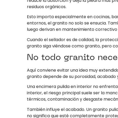
reduce la absorción y deja la piedra más pr
residuos orgánicos.
Esto importa especialmente en cocinas, bañ
entornos, el granito no solo se ensucia. Ta
luego derivan en mantenimiento correctivo
Cuando el sellador es de calidad, la protecció
granito siga viéndose como granito, pero co
No todo granito nece
Aquí conviene evitar una idea muy extendida
granito depende de su porosidad, acabado y
Una encimera pulida en interior no enfrenta
interior, el riesgo principal suele ser la ma
térmicos, contaminación y desgaste mecán
También influye el acabado. Un granito pul
no significa que esté completamente protegid