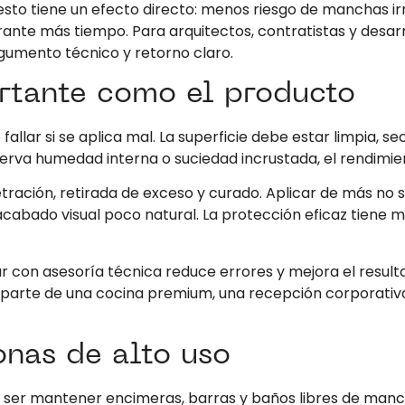
esto tiene un efecto directo: menos riesgo de manchas i
ante más tiempo. Para arquitectos, contratistas y desarr
rgumento técnico y retorno claro.
rtante como el producto
fallar si se aplica mal. La superficie debe estar limpia, s
serva humedad interna o suciedad incrustada, el rendimien
ación, retirada de exceso y curado. Aplicar de más no s
cabado visual poco natural. La protección eficaz tiene m
ar con asesoría técnica reduce errores y mejora el result
arte de una cocina premium, una recepción corporativa 
zonas de alto uso
uele ser mantener encimeras, barras y baños libres de man