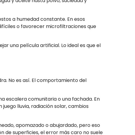
gua y aceite hasta polvo, suciedad y
uestos a humedad constante. En esos
fíciles o favorecer microfiltraciones que
r una película artificial. Lo ideal es que el
dra. No es así. El comportamiento del
una escalera comunitaria o una fachada. En
 juego lluvia, radiación solar, cambios
lameado, apomazado o abujardado, pero eso
n de superficies, el error más caro no suele