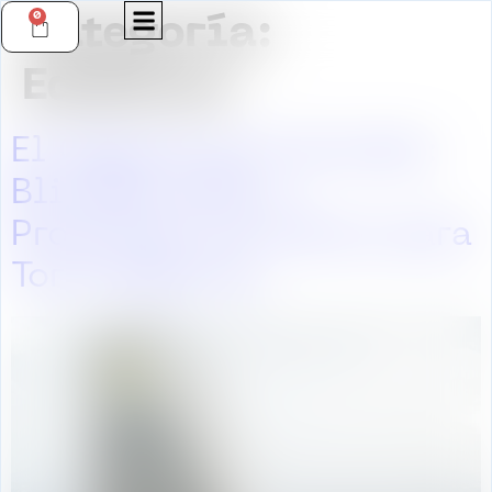
0
Categoría:
Edificios
El Gigante de Concreto:
Blindaje LEED y
Protección de Altura para
Torre Reforma