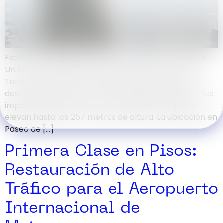
Ficha Técnica Rápida: La Historia de la Obra: El Reto:
Un Muro de 246 Metros contra el Smog y el Viento
Torre Reforma en la Ciudad de México planteó un
desafío arquitectónico sin precedentes: proteger sus
imponentes muros de concreto aparente que se
elevan hasta los 257 metros de altura. La ubicación en
Paseo de […]
Primera Clase en Pisos:
Restauración de Alto
Tráfico para el Aeropuerto
Internacional de