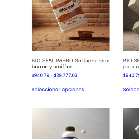
BIO SEAL BARRO Sellador para
BIO S
barros y arcillas
para c
$
940.79
-
$
39,777.03
$
940.7
Seleccionar opciones
Selecc