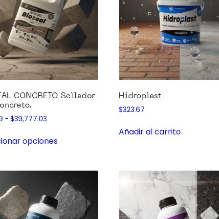
EAL CONCRETO Sellador
Hidroplast
oncreto.
$
323.67
9
-
$
39,777.03
Añadir al carrito
ionar opciones