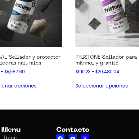
AL Sellador y protector
PRISTONE Sellador para
iedras naturales
mármol y granito
-
$
5,587.69
$
910.23
-
$
20,480.04
ionar opciones
Seleccionar opciones
Menu
Contacto
Inicio