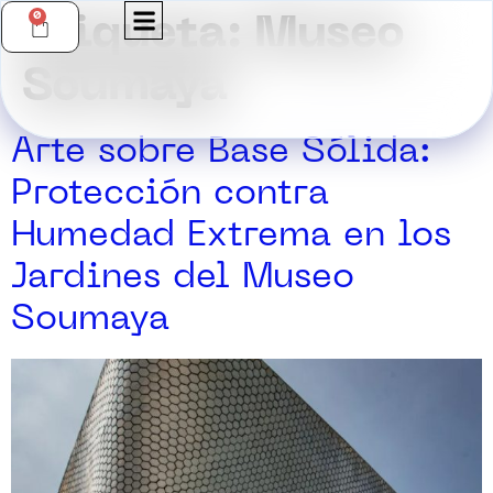
0
Etiqueta:
Museo
Soumaya
Arte sobre Base Sólida:
Protección contra
Humedad Extrema en los
Jardines del Museo
Soumaya