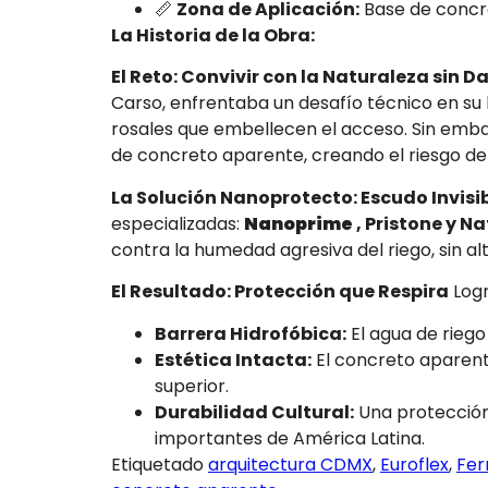
📏
Zona de Aplicación:
Base de concre
La Historia de la Obra:
El Reto: Convivir con la Naturaleza sin D
Carso, enfrentaba un desafío técnico en su 
rosales que embellecen el acceso. Sin emba
de concreto aparente, creando el riesgo de 
La Solución Nanoprotecto: Escudo Invisi
especializadas:
Nanoprime
, Pristone y Na
contra la humedad agresiva del riego, sin alt
El Resultado: Protección que Respira
Logr
Barrera Hidrofóbica:
El agua de rieg
Estética Intacta:
El concreto aparente
superior.
Durabilidad Cultural:
Una protección 
importantes de América Latina.
Etiquetado
arquitectura CDMX
,
Euroflex
,
Fer