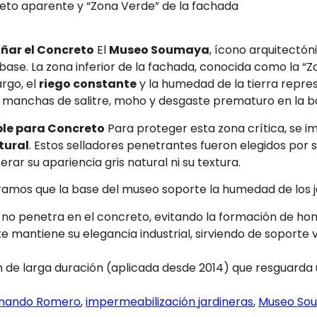
to aparente y “Zona Verde” de la fachada
añar el Concreto
El
Museo Soumaya
, ícono arquitectó
base. La zona inferior de la fachada, conocida como la “
rgo, el
riego constante
y la humedad de la tierra repr
manchas de salitre, moho y desgaste prematuro en la bas
ble para Concreto
Para proteger esta zona crítica, se 
tural
. Estos selladores penetrantes fueron elegidos por 
erar su apariencia gris natural ni su textura.
amos que la base del museo soporte la humedad de los ja
o no penetra en el concreto, evitando la formación de h
 mantiene su elegancia industrial, sirviendo de soporte v
de larga duración (aplicada desde 2014) que resguarda u
nando Romero
,
impermeabilización jardineras
,
Museo So